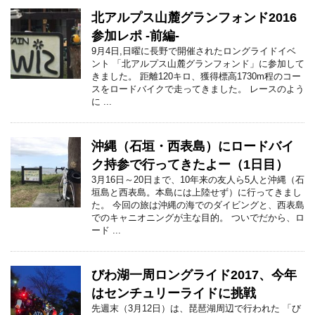
北アルプス山麓グランフォンド2016
参加レポ -前編-
9月4日,日曜に長野で開催されたロングライドイベ
ント 「北アルプス山麓グランフォンド」に参加して
きました。 距離120キロ、獲得標高1730m程のコー
スをロードバイクで走ってきました。 レースのよう
に ...
沖縄（石垣・西表島）にロードバイ
ク持参で行ってきたよー（1日目）
3月16日～20日まで、10年来の友人ら5人と沖縄（石
垣島と西表島。本島には上陸せず）に行ってきまし
た。 今回の旅は沖縄の海でのダイビングと、西表島
でのキャニオニングが主な目的。 ついでだから、ロ
ード ...
びわ湖一周ロングライド2017、今年
はセンチュリーライドに挑戦
先週末（3月12日）は、琵琶湖周辺で行われた 「び