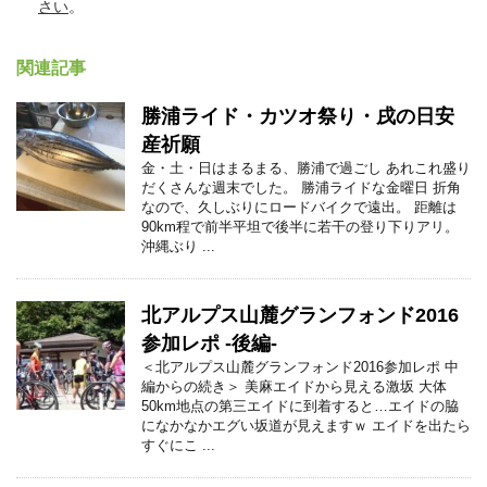
さい
。
関連記事
勝浦ライド・カツオ祭り・戌の日安
産祈願
金・土・日はまるまる、勝浦で過ごし あれこれ盛り
だくさんな週末でした。 勝浦ライドな金曜日 折角
なので、久しぶりにロードバイクで遠出。 距離は
90km程で前半平坦で後半に若干の登り下りアリ。
沖縄ぶり ...
北アルプス山麓グランフォンド2016
参加レポ -後編-
＜北アルプス山麓グランフォンド2016参加レポ 中
編からの続き＞ 美麻エイドから見える激坂 大体
50km地点の第三エイドに到着すると…エイドの脇
になかなかエグい坂道が見えますｗ エイドを出たら
すぐにこ ...