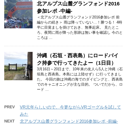
北アルプス山麓グランフォンド2016
参加レポ -中編-
＜北アルプス山麓グランフォンド2016参加レポ 前
編からの続き＞ 雨は降っていない…！勝つる！ 4時
半に目覚ましを掛けておき、無事起床。 見たとこ
ろ、夜間に雨が降った形跡は無い事を確認し 今のと
ころは ...
沖縄（石垣・西表島）にロードバイ
ク持参で行ってきたよー（1日目）
3月16日～20日まで、10年来の友人ら5人と沖縄（石
垣島と西表島。本島には上陸せず）に行ってきまし
た。 今回の旅は沖縄の海でのダイビングと、西表島
でのキャニオニングが主な目的。 ついでだから、ロ
ード ...
PREV
VR元年らしいので、今更ながらVRゴーグルを試して
みた
NEXT
北アルプス山麓グランフォンド2016参加レポ -前編-