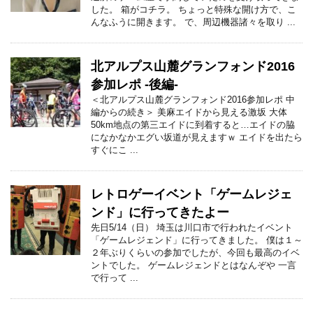
した。 箱がコチラ。 ちょっと特殊な開け方で、こ
んなふうに開きます。 で、周辺機器諸々を取り ...
北アルプス山麓グランフォンド2016
参加レポ -後編-
＜北アルプス山麓グランフォンド2016参加レポ 中
編からの続き＞ 美麻エイドから見える激坂 大体
50km地点の第三エイドに到着すると…エイドの脇
になかなかエグい坂道が見えますｗ エイドを出たら
すぐにこ ...
レトロゲーイベント「ゲームレジェ
ンド」に行ってきたよー
先日5/14（日） 埼玉は川口市で行われたイベント
「ゲームレジェンド」に行ってきました。 僕は１～
２年ぶりくらいの参加でしたが、今回も最高のイベ
ントでした。 ゲームレジェンドとはなんぞや 一言
で行って ...