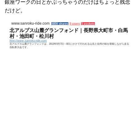
銀座ワークの日とかぶっちゃうのだけはちょっと残念
だけど。
www.sanroku-ride.com
4850 shares
5 users
5 pockets
北アルプス山麓グランフォンド｜長野県大町市・白馬
村・池田町・松川村
http://www.sanroku-ride.com
北アルプス山麓グランフォンドは、2013年9月7日～8日にかけて行われる山岳と信州の味を堪能しながら走る
自転車大会です。