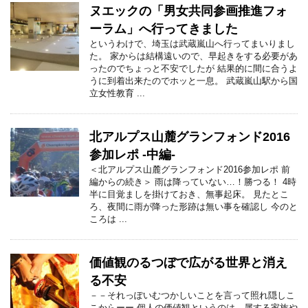
ヌエックの「男女共同参画推進フォ
ーラム」へ行ってきました
というわけで、埼玉は武蔵嵐山へ行ってまいりまし
た。 家からは結構遠いので、早起きをする必要があ
ったのでちょっと不安でしたが 結果的に間に合うよ
うに到着出来たのでホッと一息。 武蔵嵐山駅から国
立女性教育 ...
北アルプス山麓グランフォンド2016
参加レポ -中編-
＜北アルプス山麓グランフォンド2016参加レポ 前
編からの続き＞ 雨は降っていない…！勝つる！ 4時
半に目覚ましを掛けておき、無事起床。 見たとこ
ろ、夜間に雨が降った形跡は無い事を確認し 今のと
ころは ...
価値観のるつぼで広がる世界と消え
る不安
－－それっぽいむつかしいことを言って照れ隠しこ
こからーー 個人の価値観というのは、属する家族や