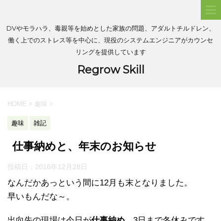
DVやモラハラ、毒親等を始めとした家族の問題、アダルトチルドレン、
働く上でのストレス等を中心に、現役のシステムエンジニアがカウンセ
リングを提供しています
Regrow Skill
HOME
>
趣味
>
趣味
雑記
仕事納めと、年末のお知らせ
投稿日：
2016年12月28日
なんだかあっという間に12月も末となりました。
早いもんだな～。
出向先の現場は今日が
仕事納め
。3日まで冬休みです。