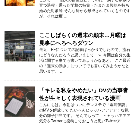
育つ過程・通った学校の特賞・たまたま興味を持ち
始めた対象等 そんな所から形成されていくものです
が、それは度 ...
ここしばらくの週末の顛末…月曜は
見事にへろへろダウン
最近、FFについての記事ばっかりでしたので、流石
にどうなんだろうと思いまして…ｗ 今回は自分の生
活に関する事でも書いてみようかなあと。 ここ最近
の「週末の動き」についてでも書いてみようかなと
思います。 ...
「キレる私をやめたい」DVの当事者
性が生々しく表現されている漫画
こんにちは。今朝はついにデレステで「毒茸伝説」
のMVを解放して たいへんヒャッハアアアア！な気
分の輝子担当です。 そんでもって、ヒャッハアアア
気分をTwitterに投稿しておこうと思いTwitterア ...