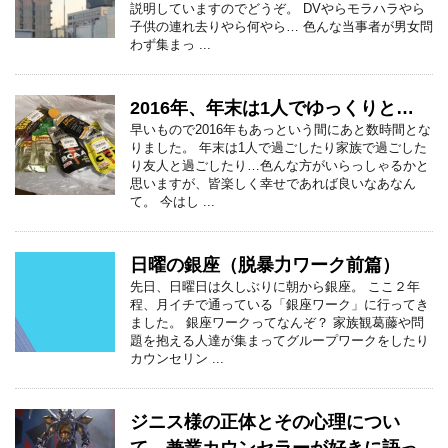
説明していますのでどうぞ。 DVやらモラハラやら
子供の連れ去りやら何やら… 色んな当事者が男女問
わず集まっ ...
2016年、年末は1人でゆっくりと…
早いもので2016年もあっという間にあと数時間とな
りました。 年末は1人で過ごしたり家族で過ごした
り友人と過ごしたり…色んな方がいらっしゃるかと
思いますが、皆楽しく幸せであれば良いなあなん
て。 今はし ...
日曜の銀座（脱暴力ワーク前篇）
先日、日曜日は久しぶりに朝から銀座。 ここ２年
程、月イチで通っている「銀座ワーク」に行ってき
ました。 銀座ワークってなんぞ？ 家族観葛藤や問
題を抱える人達が集まってグループワークをしたり
カウンセリン ...
ジニス様の正体とその心理につい