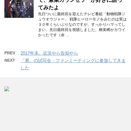
て、兼業カウンセラーが好きに語っ
てみたよ
先日ついに最終回を迎えたテレビ番組「動物戦隊ジ
ュウオウジャー」 戦隊ヒーローモノをみたのは実は
３０年くらいぶりなのですが、すっかりハマってし
まい、先日最終回を視聴しました。柳美稀がカワイ
かったです（余 ...
PREV
2017年末。近況やら告知やら
NEXT
「累」の試写会・ファンミーティングに参加してきま
した