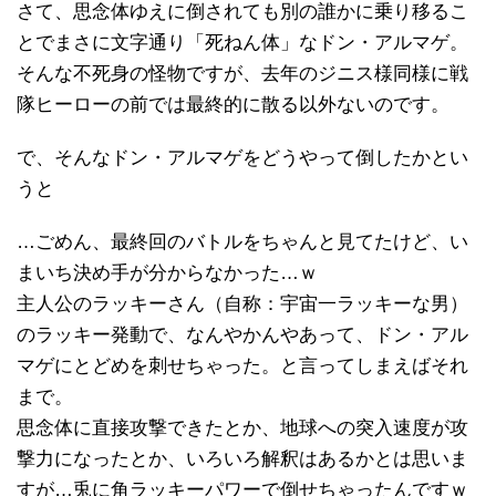
さて、思念体ゆえに倒されても別の誰かに乗り移るこ
とでまさに文字通り「死ねん体」なドン・アルマゲ。
そんな不死身の怪物ですが、去年のジニス様同様に戦
隊ヒーローの前では最終的に散る以外ないのです。
で、そんなドン・アルマゲをどうやって倒したかとい
うと
…ごめん、最終回のバトルをちゃんと見てたけど、い
まいち決め手が分からなかった…ｗ
主人公のラッキーさん（自称：宇宙一ラッキーな男）
のラッキー発動で、なんやかんやあって、ドン・アル
マゲにとどめを刺せちゃった。と言ってしまえばそれ
まで。
思念体に直接攻撃できたとか、地球への突入速度が攻
撃力になったとか、いろいろ解釈はあるかとは思いま
すが…兎に角ラッキーパワーで倒せちゃったんですｗ