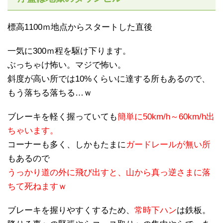
標高1100ｍ地点からスタートした直後
一気に300ｍ程を駆け下ります。
ぶっちゃけ怖い。マジで怖い。
斜度が高い所では10%くらいに達する所もあるので、
もう落ちる落ちる…ｗ
ブレーキを軽く握っていても
簡単に50km/h～60km/h出
ちゃいます。
コーナーも多く、しかもたまに
ガードレールが無い所
もあるので
うっかり道の外に飛び出すと、山から真っ逆さまに落
ちて死ねますｗ
ブレーキを握りやすくするため、
常時下ハン
は鉄板。