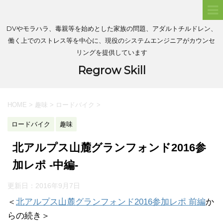
DVやモラハラ、毒親等を始めとした家族の問題、アダルトチルドレン、
働く上でのストレス等を中心に、現役のシステムエンジニアがカウンセ
リングを提供しています
Regrow Skill
HOME
>
趣味
>
ロードバイク
>
ロードバイク
趣味
北アルプス山麓グランフォンド2016参
加レポ -中編-
更新日：
2016年9月7日
＜
北アルプス山麓グランフォンド2016参加レポ 前編
か
らの続き＞