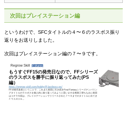
次回はプレイステーション編
というわけで、SFCタイトルの４〜６のラスボス振り
返りをお送りしました。
次回はプレイステーション編の７〜９です。
Regrow Skill
4 shares
もうすぐFF15の発売日なので、FFシリーズ
のラスボスを勝手に振り返ってみた(PS
編）
https://regrow-skill.com/hobby/ff-lastboss-ps/
FF15発売直前ということで、これまた前回に引き続きFinal Fantasyシリーズナンバリン
グタイトルのラスボスを個人的に振り返ってみようと思います企画第三弾ちなみに前回
はコチラ今回は、プレイステーションでリリースされた７〜９までのタイトルに出てき
たラスボスを...