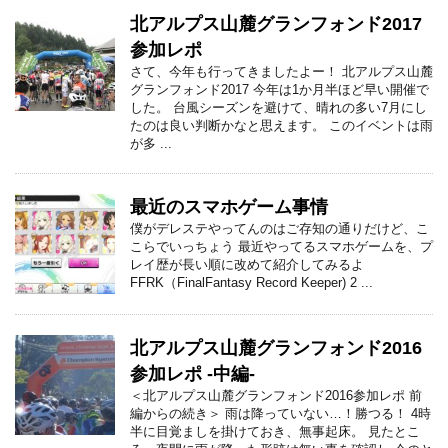
北アルプス山麓グランフォンド2017
参加レポ
さて、今年も行ってきましたよー！ 北アルプス山麓
グランフォンド2017 今年は1か月半ほど早い開催で
した。 台風シーズンを避けて、晴れの多い7月にし
たのは良い判断かなと思えます。 このイベントは雨
が多 ...
最近のスマホゲーム事情
僕がデレステやってんのはご存知の通りだけど、こ
こらでいっちょう 最近やってるスマホゲームを、プ
レイ歴が長い順に改めて紹介してみるよ
FFRK（FinalFantasy Record Keeper) 2 ...
北アルプス山麓グランフォンド2016
参加レポ -中編-
＜北アルプス山麓グランフォンド2016参加レポ 前
編からの続き＞ 雨は降っていない…！勝つる！ 4時
半に目覚ましを掛けておき、無事起床。 見たとこ