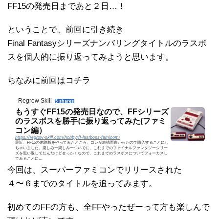
FF15の発売日まであと２日…！
ということで、前回に引き続き
Final Fantasyシリーズナンバリングタイトルのラスボ
スを個人的に振り返ってみようと思います。
ちなみに前回はコチラ
Regrow Skill
5 shares
もうすぐFF15の発売日なので、FFシリーズ
のラスボスを勝手に振り返ってみた(ファミ
コン編）
https://regrow-skill.com/hobby/ff-lastboss-famicom/
最近、FF15の体験版をやってみたところ、コレが結構面白かったので購入することにし
ちゃいました。楽しみー楽しみーついでに、これまでのファイナルファンタジーシリー
ズを思い返してたんだけどせっかくなので、これまでのラスボスについてフォーカスし
てみることに...
今回は、スーパーファミコンでリリースされた
４〜６までのタイトルを追ってみます。
初めてのFFの方も、全FFやったぜーって方も楽しんで