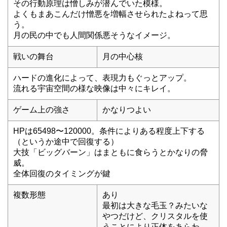
その行動原理は憎しみが潜んでいた模様。
よくもまあこんだけ憎悪を増幅させられたよねって思
う。
月の民の中でも人間関係悪そうなイメージ。
戦いの舞台
月の中心核
ハードの進化によって、表現力もぐっとアップ。
流れる宇宙空間の様な映像は中々にキレイ。
ゲーム上の強さ
かなりつよい
HPは65498〜120000。条件によりある程度上下する
（というか途中で回復する）
大技「ビッグバーン」はまともに食らうとかなりの脅
威。
全体回復のタイミングが鍵
複数形態
あり
最初は大きな毛玉？みたいな
やつだけど、クリスタルを使
うことにより正体をあらわ