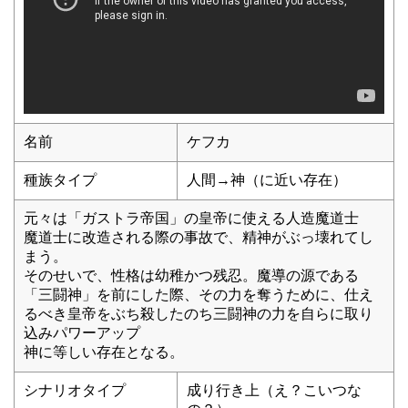
名前
ケフカ
種族タイプ
人間→神（に近い存在）
元々は「ガストラ帝国」の皇帝に使える人造魔道士
魔道士に改造される際の事故で、精神がぶっ壊れてし
まう。
そのせいで、性格は幼稚かつ残忍。魔導の源である
「三闘神」を前にした際、その力を奪うために、仕え
るべき皇帝をぶち殺したのち三闘神の力を自らに取り
込みパワーアップ
神に等しい存在となる。
シナリオタイプ
成り行き上（え？こいつな