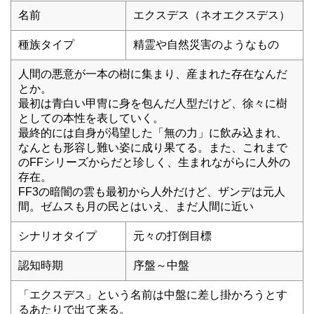
名前
エクスデス（ネオエクスデス）
種族タイプ
精霊や自然災害のようなもの
人間の悪意が一本の樹に集まり、産まれた存在なんだ
とか。
最初は青白い甲冑に身を包んだ人型だけど、徐々に樹
としての本性を表していく。
最終的には自身が渇望した「無の力」に飲み込まれ、
なんとも形容し難い姿に成り果てる。また、これまで
のFFシリーズからだと珍しく、生まれながらに人外の
存在。
FF3の暗闇の雲も最初から人外だけど、ザンデは元人
間。ゼムスも月の民とはいえ、まだ人間に近い
シナリオタイプ
元々の打倒目標
認知時期
序盤～中盤
「エクスデス」という名前は中盤に差し掛かろうとす
るあたりで出て来る。