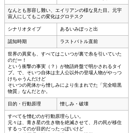
なんとも形容し難い、エイリアンの様な見た目。元宇
宙人にしてもこの変化はグロテスク
シナリオタイプ
あるいみぽっと出
認知時期
ラストバトル直前
世界の異変も、すべてはこいつが裏で糸を引いていた
のだー！
という衝撃の事実（？）が物語終盤で明かされるタイ
プ。で、そいつ自体は主人公以外の登場人物がやっつ
けちゃうんだけど
そいつの死体から憎しみにより生まれでた「完全暗黒
物質」なんだとか。
目的・行動原理
憎しみ・破壊
すべてを憎むのが行動原理らしい。
元々は、青き星の生き物を絶滅させて、月の民が移住
するってのが目的だったっぽいけど