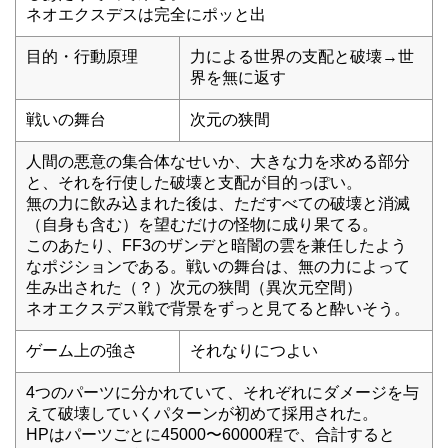
ネオエクスデスは完全にポッと出
目的・行動原理
力による世界の支配と破壊→世
界を無に返す
戦いの舞台
次元の狭間
人間の悪意の集合体なせいか、大きな力を求める部分
と、それを行使した破壊と支配が目的っぽい。
無の力に飲み込まれた後は、ただすべての破壊と消滅
（自身も含む）を望むだけの怪物に成り果てる。
このあたり、FF3のザンデと暗闇の雲を兼任したよう
なポジションである。戦いの舞台は、無の力によって
生み出された（？）次元の狭間（異次元空間）
ネオエクスデス戦で背景をずっと見てると酔いそう。
ゲーム上の強さ
それなりにつよい
4つのパーツに分かれていて、それぞれにダメージを与
えて破壊していくパターンが初めて採用された。
HPはパーツごとに45000〜60000程で、合計すると