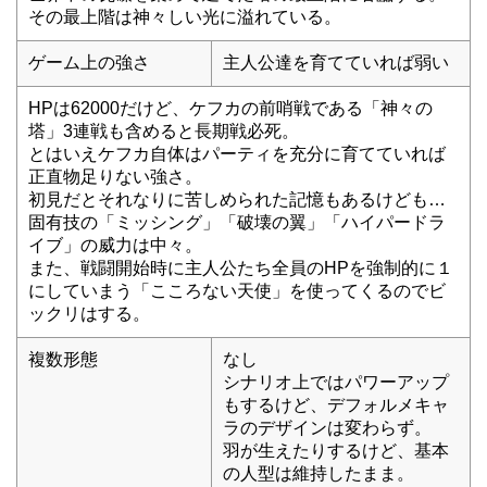
その最上階は神々しい光に溢れている。
ゲーム上の強さ
主人公達を育てていれば弱い
HPは62000だけど、ケフカの前哨戦である「神々の
塔」3連戦も含めると長期戦必死。
とはいえケフカ自体はパーティを充分に育てていれば
正直物足りない強さ。
初見だとそれなりに苦しめられた記憶もあるけども…
固有技の「ミッシング」「破壊の翼」「ハイパードラ
イブ」の威力は中々。
また、戦闘開始時に主人公たち全員のHPを強制的に１
にしていまう「こころない天使」を使ってくるのでビ
ックリはする。
複数形態
なし
シナリオ上ではパワーアップ
もするけど、デフォルメキャ
ラのデザインは変わらず。
羽が生えたりするけど、基本
の人型は維持したまま。