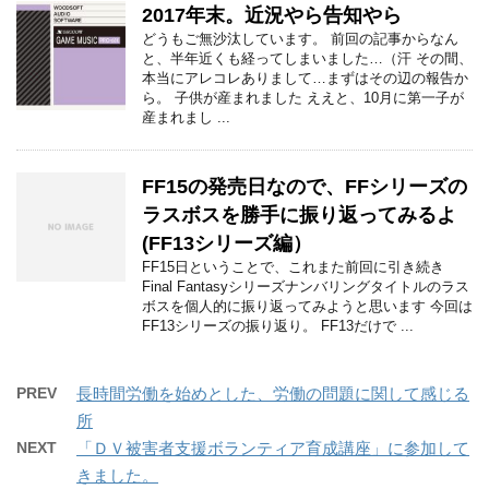
2017年末。近況やら告知やら
どうもご無沙汰しています。 前回の記事からなん
と、半年近くも経ってしまいました…（汗 その間、
本当にアレコレありまして…まずはその辺の報告か
ら。 子供が産まれました ええと、10月に第一子が
産まれまし ...
FF15の発売日なので、FFシリーズの
ラスボスを勝手に振り返ってみるよ
(FF13シリーズ編）
FF15日ということで、これまた前回に引き続き
Final Fantasyシリーズナンバリングタイトルのラス
ボスを個人的に振り返ってみようと思います 今回は
FF13シリーズの振り返り。 FF13だけで ...
PREV
長時間労働を始めとした、労働の問題に関して感じる
所
NEXT
「ＤＶ被害者支援ボランティア育成講座」に参加して
きました。