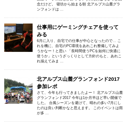
念だけど。 寝坊から始まる朝 北アルプス山麓グラ
ンフォンドは ...
仕事用にゲーミングチェアを使って
みる
6月に入り、自宅での仕事が中心となったので… こ
れを機に、自宅のPC環境をあれこれ整備してみよ
うかなー！と思い 「長時間使うPCを如何に快適に
使うか」というざっくりとして方針のもと、あれこ
れ揃えてみま ...
北アルプス山麓グランフォンド2017
参加レポ
さて、今年も行ってきましたよー！ 北アルプス山麓
グランフォンド2017 今年は1か月半ほど早い開催で
した。 台風シーズンを避けて、晴れの多い7月にし
たのは良い判断かなと思えます。 このイベントは雨
が多 ...