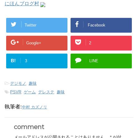
にほんブログ村
Twitter
Facebook
Google+
2
B!
3
LINE
-
デジモノ
,
趣味
-
PSVR
,
ゲーム
,
デレステ
,
趣味
執筆者:
中村 カズノリ
comment
メールアドレスが公開されることはありません。
*
が付