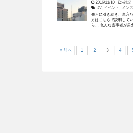
2016/11/10
-
雑記
DV
,
イベント
,
メン
先月に引き続き、東京ワ
方はこちらで説明してい
ら… 色んな当事者が男女
« 前へ
1
2
3
4