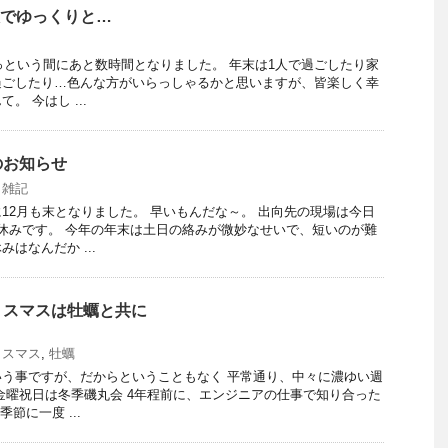
人でゆっくりと…
あっという間にあと数時間となりました。 年末は1人で過ごしたり家
過ごしたり…色んな方がいらっしゃるかと思いますが、皆楽しく幸
。 今はし ...
のお知らせ
,
雑記
12月も末となりました。 早いもんだな～。 出向先の現場は今日
休みです。 今年の年末は土日の絡みが微妙なせいで、短いのが難
はなんだか ...
リスマスは牡蠣と共に
リスマス
,
牡蠣
う事ですが、だからということもなく 平常通り、中々に濃ゆい週
金曜祝日は冬季磯丸会 4年程前に、エンジニアの仕事で知り合った
節に一度 ...