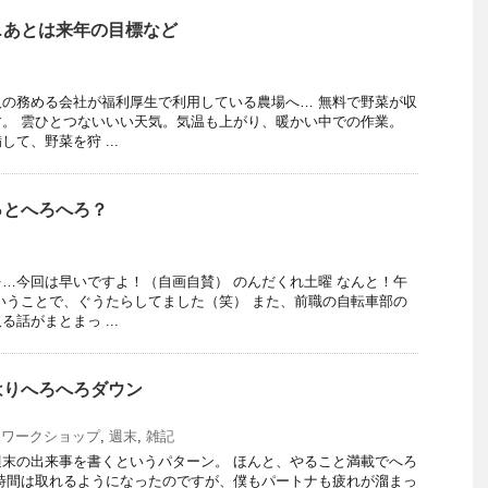
…あとは来年の目標など
の務める会社が福利厚生で利用している農場へ… 無料で野菜が収
。 雲ひとつないいい天気。気温も上がり、暖かい中での作業。
て、野菜を狩 ...
っとへろへろ？
…今回は早いですよ！（自画自賛） のんだくれ土曜 なんと！午
いうことで、ぐうたらしてました（笑） また、前職の自転車部の
話がまとまっ ...
はりへろへろダウン
,
ワークショップ
,
週末
,
雑記
末の出来事を書くというパターン。 ほんと、やること満載でへろ
時間は取れるようになったのですが、僕もパートナも疲れが溜まっ