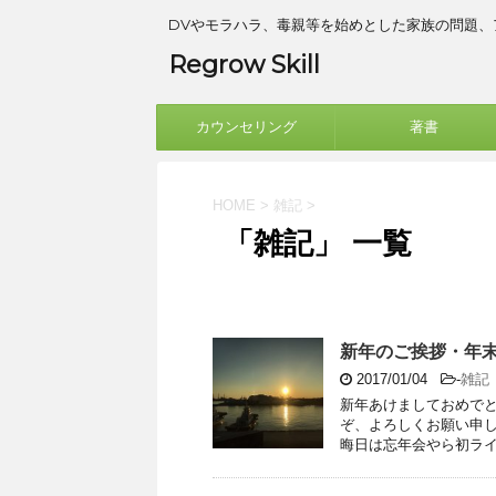
DVやモラハラ、毒親等を始めとした家族の問題
Regrow Skill
カウンセリング
著書
HOME
>
雑記
>
「雑記」 一覧
新年のご挨拶・年
2017/01/04
-
雑記
新年あけましておめでと
ぞ、よろしくお願い申し
晦日は忘年会やら初ライド