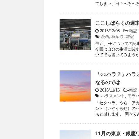
てしまい、日々へろへろで
ここしばらくの週
2016/12/08
-
雑記
漫画
,
秋葉原
,
雑記
最近、FFについての記
今回は自分の生活に関す
いてでも書いてみようかな
「○○ハラ？」ハラ
なるのでは
2016/11/16
-
雑記
ハラスメント
,
モラ
「セクハラ」やら「アカ
ント（いやがらせ）のバ
ぁと感じます。 調べてみ
11月の東京・銀座