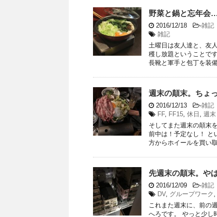
野菜と鍋と忘年会
2016/12/18
-
雑記
雑記
土曜日は友人達と、友人
穫し放題ということです
長靴と軍手と包丁を装備し
週末の顛末。ちょ
2016/12/13
-
雑記
FF
,
FF15
,
休日
,
週末
そしてまた週末の顛末を
前中は！予定なし！ と
方からホイールを買い取る
先週末の顛末。や
2016/12/09
-
雑記
DV
,
グループワーク
これまた週末に、前の週
へろです。 やっと少し