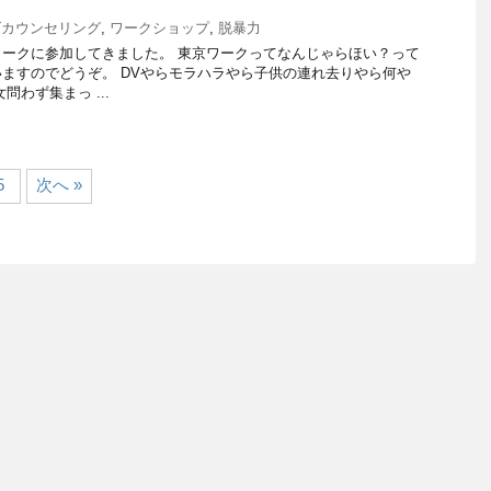
ズカウンセリング
,
ワークショップ
,
脱暴力
ークに参加してきました。 東京ワークってなんじゃらほい？って
ますのでどうぞ。 DVやらモラハラやら子供の連れ去りやら何や
問わず集まっ ...
5
次へ »