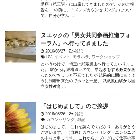
講座（第三講）に出席してきましたので、そのご報
告を… の前に、「メンズカウンセリング」につい
て、自分が学ん ...
ヌエックの「男女共同参画推進フォ
ーラム」へ行ってきました
2016/08/27
-
雑記
DV
,
イベント
,
モラハラ
,
ワークショップ
というわけで、埼玉は武蔵嵐山へ行ってまいりまし
た。 家からは結構遠いので、早起きをする必要があ
ったのでちょっと不安でしたが 結果的に間に合うよ
うに到着出来たのでホッと一息。 武蔵嵐山駅から国
立女性教育 ...
「はじめまして」のご挨拶
2016/08/26
-
雑記
カウンセリング
,
雑記
はじめまして。 これを読んでくださり、ありがとう
ございます。 （自称）カウンセリング・エンジニア
の中村と申します。 これから、ブログにて仕事の事