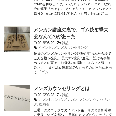
のMVを解放して たいへんヒャッハアアアア！な気
分の輝子担当です。 そんでもって、ヒャッハアアア
気分をTwitterに投稿しておこうと思いTwitterア ...
メンカン講座の裏で、ゴム銃射撃大
会なんてのがあった
2016/08/29
-
雑記
イベント
,
メンズカウンセリング
先日のメンズカウンセリング講座が行われた会場で
こんな旗を発見。 思わず2度見3度見。 誰でも参加
出来るとの事で、お昼休みの間にちょろっと覗いて
みた。 「日本ゴム銃射撃協会」ってのが本当にあっ
て 「ゴム ...
メンズカウンセリングとは
2016/08/28
-
雑記
カウンセリング
,
メンカン
,
メンズカウンセリン
グ
,
援助者
土曜日のヌエックでのイベント後、そのまま新幹線
に乗り、いざ京都へ… 日曜のメンズカウンセリング