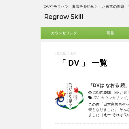
DVやモラハラ、毒親等を始めとした家族の問題
Regrow Skill
カウンセリング
著書
HOME
>
DV
「 DV 」 一覧
「DVは なおる 
2018/10/09
-
お知
DV
,
カウンセリング
この度「日本家族再生セ
売となりました。 そん
ました（えー それは良いと