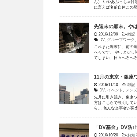
ん） いやあぶっちゃけ
に言えば名前自体この騒動
先週末の顛末。や
2016/12/09
-
雑記
DV
,
グループワーク
これまた週末に、前の週
へろです。 やっと少し
てしまい、日々へろへろで
11月の東京・銀座
2016/11/10
-
雑記
DV
,
イベント
,
メン
先月に引き続き、東京ワ
方はこちらで説明してい
ら… 色んな当事者が男女
「DV基金」DV防
2016/10/20
-
お知