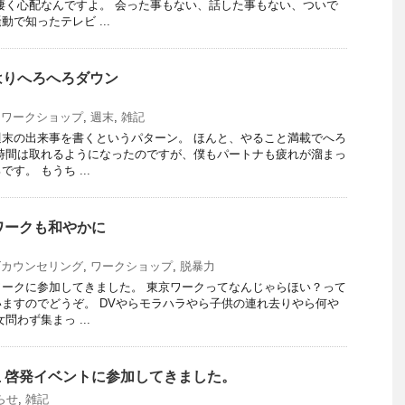
凄く心配なんですよ。 会った事もない、話した事もない、ついで
で知ったテレビ ...
はりへろへろダウン
,
ワークショップ
,
週末
,
雑記
末の出来事を書くというパターン。 ほんと、やること満載でへろ
時間は取れるようになったのですが、僕もパートナも疲れが溜まっ
す。 もうち ...
ワークも和やかに
ズカウンセリング
,
ワークショップ
,
脱暴力
ークに参加してきました。 東京ワークってなんじゃらほい？って
ますのでどうぞ。 DVやらモラハラやら子供の連れ去りやら何や
問わず集まっ ...
止 啓発イベントに参加してきました。
らせ
,
雑記