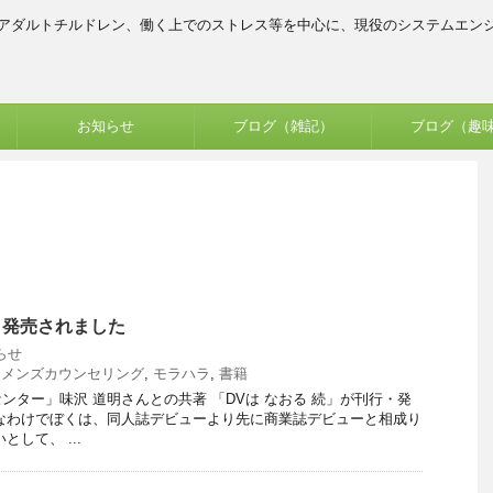
、アダルトチルドレン、働く上でのストレス等を中心に、現役のシステムエン
お知らせ
ブログ（雑記）
ブログ（趣
続」発売されました
らせ
,
メンズカウンセリング
,
モラハラ
,
書籍
ンター」味沢 道明さんとの共著 「DVは なおる 続」が刊行・発
なわけでぼくは、同人誌デビューより先に商業誌デビューと相成り
して、 ...