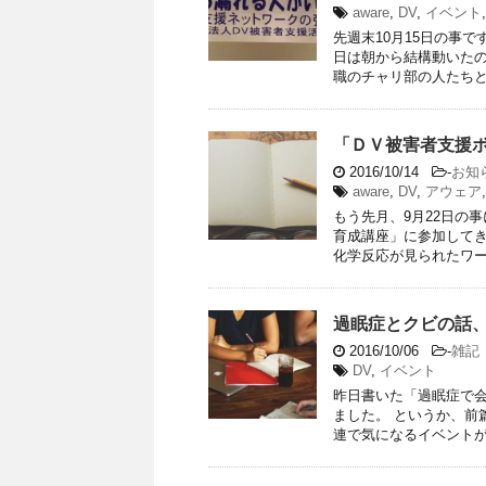
aware
,
DV
,
イベント
先週末10月15日の事
日は朝から結構動いたの
職のチャリ部の人たちと荒
「ＤＶ被害者支援
2016/10/14
-
お知
aware
,
DV
,
アウェア
もう先月、9月22日の
育成講座」に参加してき
化学反応が見られたワーク
過眠症とクビの話
2016/10/06
-
雑記
DV
,
イベント
昨日書いた「過眠症で
ました。 というか、前
連で気になるイベントが 