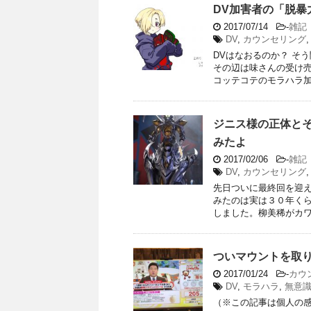
DV加害者の「脱暴
2017/07/14
-
雑記
DV
,
カウンセリング
DVはなおるのか？ そ
その辺は味さんの受け売
コッテコテのモラハラ加害
ジニス様の正体と
みたよ
2017/02/06
-
雑記
DV
,
カウンセリング
先日ついに最終回を迎え
みたのは実は３０年く
しました。柳美稀がカワイ
ついマウントを取
2017/01/24
-
カウ
DV
,
モラハラ
,
無意
（※この記事は個人の感