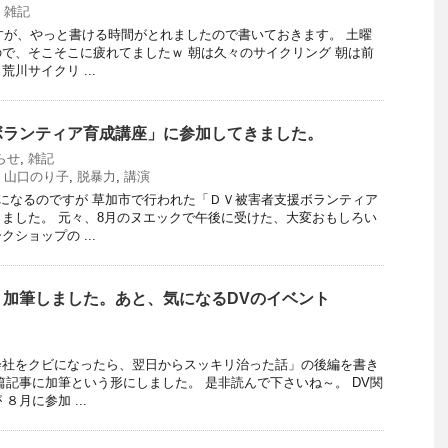
,
雑記
ですが、やっと書ける時間がとれましたので書いておきます。 土曜
で、そこそこに疲れてましたｗ 朝は久々のサイクリング 朝は前
川サイクリ ...
ボランティア育成講座」に参加してきました。
らせ
,
雑記
,
山口のり子
,
脱暴力
,
講演
事になるのですが 草加市で行われた「ＤＶ被害者支援ボランティア
ました。 元々、8月のヌエックで午後に受けた、大変おもしろい
ショップの ...
、加筆しました。あと、気になるDVのイベント
会社をクビになったら、翌日からスッキリ治った話」の後編を書き
篇記事に加筆という形にしました。 是非読んで下さいね～。 DV関
８月に参加 ...