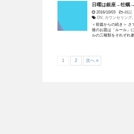
日曜は銀座→牡蠣
2016/10/03
-
雑記
DV
,
カウンセリング
＜前篇からの続き＞ さ
後のお題は「ルール」に
ルの三種類をそれぞれ参加
1
2
次へ »