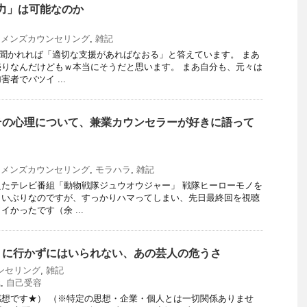
力」は可能なのか
,
メンズカウンセリング
,
雑記
う聞かれれば「適切な支援があればなおる」と答えています。 まあ
りなんだけどもｗ本当にそうだと思います。 まあ自分も、元々は
者でバツイ ...
その心理について、兼業カウンセラーが好きに語って
,
メンズカウンセリング
,
モラハラ
,
雑記
たテレビ番組「動物戦隊ジュウオウジャー」 戦隊ヒーローモノを
らいぶりなのですが、すっかりハマってしまい、先日最終回を視聴
かったです（余 ...
りに行かずにはいられない、あの芸人の危うさ
ンセリング
,
雑記
識
,
自己受容
想です★） （※特定の思想・企業・個人とは一切関係ありませ