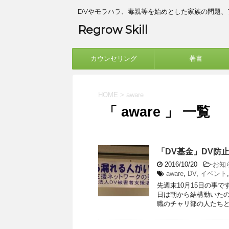
DVやモラハラ、毒親等を始めとした家族の問題
Regrow Skill
カウンセリング
著書
HOME
>
aware
「 aware 」 一覧
「DV基金」DV防
2016/10/20
-
お知
aware
,
DV
,
イベント
先週末10月15日の事
日は朝から結構動いたの
職のチャリ部の人たちと荒