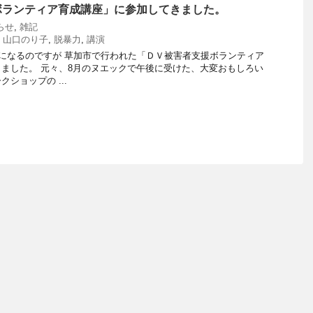
ボランティア育成講座」に参加してきました。
らせ
,
雑記
,
山口のり子
,
脱暴力
,
講演
事になるのですが 草加市で行われた「ＤＶ被害者支援ボランティア
ました。 元々、8月のヌエックで午後に受けた、大変おもしろい
ショップの ...