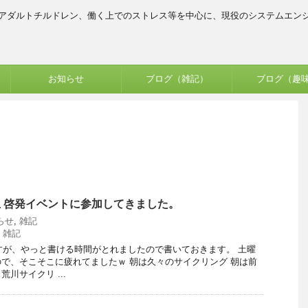
、アダルトチルドレン、働く上でのストレス等を中心に、現役のシステムエン
お知らせ
ブログ（雑記）
ブログ（趣
止 啓発イベントに参加してきました。
らせ
,
雑記
,
雑記
ですが、やっと書ける時間がとれましたので書いておきます。 土曜
で、そこそこに疲れてましたｗ 朝は久々のサイクリング 朝は前
川サイクリ ...