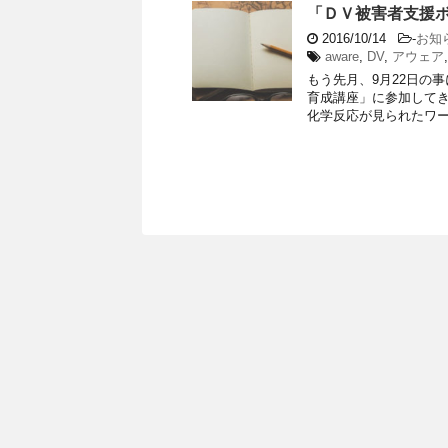
「ＤＶ被害者支援
2016/10/14
-
お知
aware
,
DV
,
アウェア
もう先月、9月22日の
育成講座」に参加してき
化学反応が見られたワーク