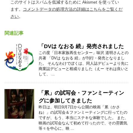
このサイトはスパムを低減するために Akismet を使ってい
ます。
コメントデータの処理方法の詳細はこちらをご覧くだ
さい
。
関連記事
「DVは なおる 続」発売されました
この度「日本家族再生センター」味沢 道明さんとの
共著 「DVは なおる 続」が刊行・発売となりまし
た。 そんなわけでぼくは、同人誌デビューより先に
商業誌デビューと相成りました（えー それは良いと
して、 ...
「累」の試写会・ファンミーティン
グに参加してきました
昨日は、明日9月7日から公開の映画「累（かさ
ね）」の試写会＆ファンミーティングに行ってたの
ですが、もう、本当にステキな体験でした。 また、
映画の試写会なんて初めて行ったので、その雰囲気
等々を中心に、映 ...