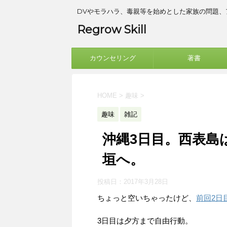
DVやモラハラ、毒親等を始めとした家族の問題
Regrow Skill
カウンセリング
著書
HOME
>
趣味
>
趣味
雑記
沖縄3日目。西表島
垣へ。
投稿日：
2017年3月28日
ちょっと空いちゃったけど、
前回2日
3日目は夕方まで自由行動。