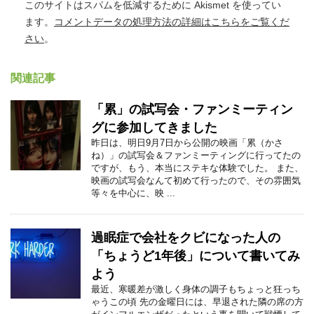
このサイトはスパムを低減するために Akismet を使ってい
ます。
コメントデータの処理方法の詳細はこちらをご覧くだ
さい
。
関連記事
「累」の試写会・ファンミーティン
グに参加してきました
昨日は、明日9月7日から公開の映画「累（かさ
ね）」の試写会＆ファンミーティングに行ってたの
ですが、もう、本当にステキな体験でした。 また、
映画の試写会なんて初めて行ったので、その雰囲気
等々を中心に、映 ...
過眠症で会社をクビになった人の
「ちょうど1年後」について書いてみ
よう
最近、寒暖差が激しく身体の調子もちょっと狂っち
ゃうこの頃 先の金曜日には、早退された隣の席の方