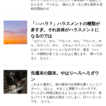
がインフルエンザだったという事を聞いて戦慄して
おります。マジかよ。 確かに月・火と僕も風邪＆花
粉症開始のダ ...
「○○ハラ？」ハラスメントの種類が
多すぎ。それ自体がハラスメントに
なるのでは
「セクハラ」やら「アカハラ」やら「アルハラ」や
ら「モラハラ」やら… どれもハラスメント（いやが
らせ）のバリエーションなのですが、最近「○○ハ
ラ」の種類が多くなったなぁと感じます。 調べてみ
ると、なんと ...
先週末の顛末。やはりへろへろダウ
ン
これまた週末に、前の週末の出来事を書くというパ
ターン。 ほんと、やること満載でへろへろです。
やっと少し時間は取れるようになったのですが、僕
もパートナも疲れが溜まってしまい、日々へろへろ
です。 もうち ...