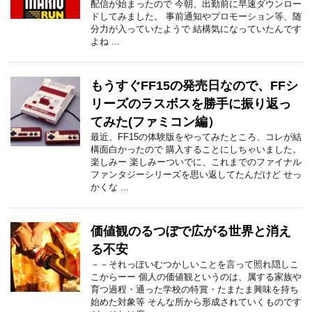
配信が始まったので 今朝、出勤前に早速ダウンロー
ドしてみました。 事前通知やプロモーション等、随
分力が入っていたようで 結構気になっていたんです
よね ...
もうすぐFF15の発売日なので、FFシ
リーズのラスボスを勝手に振り返っ
てみた(ファミコン編）
最近、FF15の体験版をやってみたところ、コレが結
構面白かったので 購入することにしちゃいました。
楽しみー 楽しみーついでに、これまでのファイナル
ファンタジーシリーズを思い返してたんだけど せっ
かくな ...
価値観のるつぼで広がる世界と消え
る不安
－－それっぽいむつかしいことを言って照れ隠しこ
こからーー 個人の価値観というのは、属する家族や
育つ過程・通った学校の特賞・たまたま興味を持ち
始めた対象等 そんな所から形成されていくものです