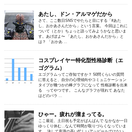
あたし、ドン・アルマゲだから
さて、ここ数日SNSでやたらと目にする「#あた
し、おかあさんだから」という言葉。 今回はこれに
ついて（とか）ちょっと語ってみようかなと思いま
す。あげぽよ〜 「あたし、おかあさんだから」と
は？ 「おかあ ...
コスプレイヤー特化型性格診断（エ
ゴグラム）
エゴグラムってご存知ですか？ 50問くらいの質問
に答えると、自分の心理傾向やコミュニケーション
タイプが幾つかの棒グラフになって 性格診断を出来
る ってやつです。 こんなグラフが現れて あなた
はどのパラ ...
ひゃー。疲れが溜まってる。
ここ最近、土日祝も予定がぱんぱんで なかなか一日
ゆっくり休む…なんて時間が取りづらくなっていま
す。 決して意識の高い忙しいアッピールではない