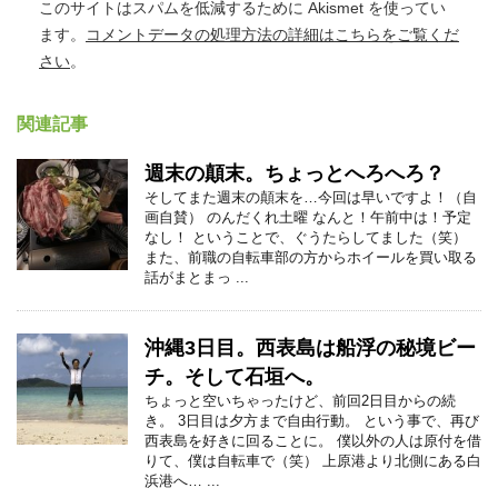
このサイトはスパムを低減するために Akismet を使ってい
ます。
コメントデータの処理方法の詳細はこちらをご覧くだ
さい
。
関連記事
週末の顛末。ちょっとへろへろ？
そしてまた週末の顛末を…今回は早いですよ！（自
画自賛） のんだくれ土曜 なんと！午前中は！予定
なし！ ということで、ぐうたらしてました（笑）
また、前職の自転車部の方からホイールを買い取る
話がまとまっ ...
沖縄3日目。西表島は船浮の秘境ビー
チ。そして石垣へ。
ちょっと空いちゃったけど、前回2日目からの続
き。 3日目は夕方まで自由行動。 という事で、再び
西表島を好きに回ることに。 僕以外の人は原付を借
りて、僕は自転車で（笑） 上原港より北側にある白
浜港へ… ...