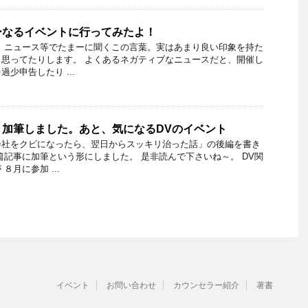
ーなるイベントに行ってみたよ！
 ニュース等でたまーに聞くこの言葉。実はあまり良い印象を持た
思ってたりします。 よくあるネガティブなニュースだと、開催し
少申告したり ...
、加筆しました。あと、気になるDVのイベント
会社をクビになったら、翌日からスッキリ治った話」の後編を書き
篇記事に加筆という形にしました。 是非読んで下さいね～。 DV関
８月に参加 ...
イベント
お問い合わせ
カウンセラー紹介
著書