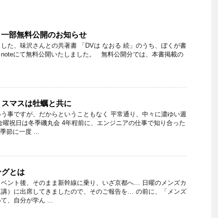
続」一部無料公開のお知らせ
した、味沢さんとの共著書 「DVは なおる 続」のうち、ぼくが書
noteにて無料公開いたしました。 無料公開分では、本書掲載の
リスマスは牡蠣と共に
う事ですが、だからということもなく 平常通り、中々に濃ゆい週
金曜祝日は冬季磯丸会 4年程前に、エンジニアの仕事で知り合った
節に一度 ...
ングとは
ベント後、そのまま新幹線に乗り、いざ京都へ… 日曜のメンズカ
講）に出席してきましたので、そのご報告を… の前に、「メンズ
、自分が学ん ...