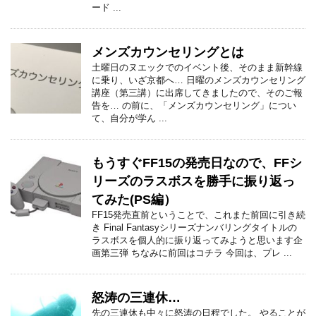
ード ...
メンズカウンセリングとは
土曜日のヌエックでのイベント後、そのまま新幹線
に乗り、いざ京都へ… 日曜のメンズカウンセリング
講座（第三講）に出席してきましたので、そのご報
告を… の前に、「メンズカウンセリング」につい
て、自分が学ん ...
もうすぐFF15の発売日なので、FFシ
リーズのラスボスを勝手に振り返っ
てみた(PS編）
FF15発売直前ということで、これまた前回に引き続
き Final Fantasyシリーズナンバリングタイトルの
ラスボスを個人的に振り返ってみようと思います企
画第三弾 ちなみに前回はコチラ 今回は、プレ ...
怒涛の三連休…
先の三連休も中々に怒涛の日程でした。 やることが