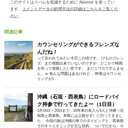
このサイトはスパムを低減するために Akismet を使ってい
ます。
コメントデータの処理方法の詳細はこちらをご覧くだ
さい
。
関連記事
カウンセリングができるフレンズな
んだね！
って言われてみたい今日この頃です。 けものフレン
ズ、まだ視聴出来ていないのですが…どこかで時間
を作って視聴したい所です。 まだニワカですんませ
ん…ｗ 色んな問題はあるけれど… 昨夜はカウンセ
リングが1 ...
沖縄（石垣・西表島）にロードバイ
ク持参で行ってきたよー（1日目）
3月16日～20日まで、10年来の友人ら5人と沖縄（石
垣島と西表島。本島には上陸せず）に行ってきまし
た。 今回の旅は沖縄の海でのダイビングと、西表島
でのキャニオニングが主な目的。 ついでだから、ロ