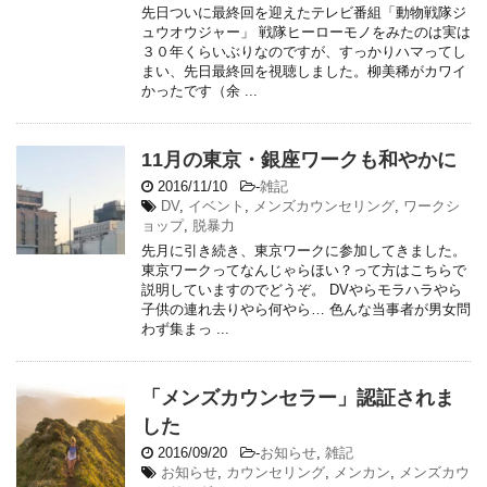
先日ついに最終回を迎えたテレビ番組「動物戦隊ジ
ュウオウジャー」 戦隊ヒーローモノをみたのは実は
３０年くらいぶりなのですが、すっかりハマってし
まい、先日最終回を視聴しました。柳美稀がカワイ
かったです（余 ...
11月の東京・銀座ワークも和やかに
2016/11/10
-
雑記
DV
,
イベント
,
メンズカウンセリング
,
ワークシ
ョップ
,
脱暴力
先月に引き続き、東京ワークに参加してきました。
東京ワークってなんじゃらほい？って方はこちらで
説明していますのでどうぞ。 DVやらモラハラやら
子供の連れ去りやら何やら… 色んな当事者が男女問
わず集まっ ...
「メンズカウンセラー」認証されま
した
2016/09/20
-
お知らせ
,
雑記
お知らせ
,
カウンセリング
,
メンカン
,
メンズカウ