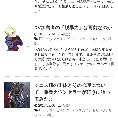
た。 そんなわけでぼくは、同人誌デビューより先に
商業誌デビューと相成りました（えー それは良いと
して、 ...
DV加害者の「脱暴力」は可能なのか
2017/07/14
-
雑記
DV
,
カウンセリング
,
メンズカウンセリング
,
雑
記
DVはなおるのか？ そう聞かれれば「適切な支援が
あればなおる」と答えています。 まあその辺は味さ
んの受け売りなんだけどもｗ本当にそうだと思いま
す。 まあ自分も、元々はコッテコテのモラハラ加害
者でバツイ ...
ジニス様の正体とその心理につい
て、兼業カウンセラーが好きに語っ
てみたよ
2017/02/06
-
雑記
DV
,
カウンセリング
,
メンズカウンセリング
,
モ
ラハラ
,
雑記