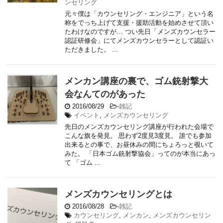
ンセリング
元々僕は「カウンセリング・エンジニア」という名
称をでっち上げて支援・援助活動を始めさせて頂い
たわけなのですが… つい先日「メンズカウンセラー
認証研修会」にてメンズカウンセラーとして認証い
ただきました。 ...
メンカン講座の裏で、ゴム銃射撃大
会なんてのがあった
2016/08/29
-
雑記
イベント
,
メンズカウンセリング
先日のメンズカウンセリング講座が行われた会場で
こんな旗を発見。 思わず2度見3度見。 誰でも参加
出来るとの事で、お昼休みの間にちょろっと覗いて
みた。 「日本ゴム銃射撃協会」ってのが本当にあっ
て 「ゴム ...
メンズカウンセリングとは
2016/08/28
-
雑記
カウンセリング
,
メンカン
,
メンズカウンセリン