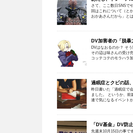
さて、ここ数日SNSで
回はこれについて（とか
おかあさんだから」とは？
DV加害者の「脱暴
DVはなおるのか？ そ
その辺は味さんの受け売
コッテコテのモラハラ加害
過眠症とクビの話
昨日書いた「過眠症で
ました。 というか、前
連で気になるイベントが 
「DV基金」DV防
先週末10月15日の事