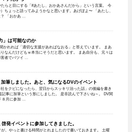
やたらと目にする「#あたし、おかあさんだから」という言葉。 今
）ちょっと語ってみようかなと思います。あげぽよ〜 「あたし、
 「おかあ ...
力」は可能なのか
う聞かれれば「適切な支援があればなおる」と答えています。 まあ
りなんだけどもｗ本当にそうだと思います。 まあ自分も、元々は
者でバツイ ...
、加筆しました。あと、気になるDVのイベント
会社をクビになったら、翌日からスッキリ治った話」の後編を書き
篇記事に加筆という形にしました。 是非読んで下さいね～。 DV関
８月に参加 ...
止 啓発イベントに参加してきました。
ですが、やっと書ける時間がとれましたので書いておきます。 土曜