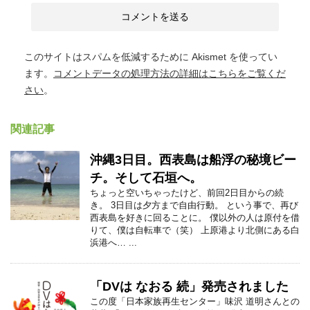
このサイトはスパムを低減するために Akismet を使ってい
ます。
コメントデータの処理方法の詳細はこちらをご覧くだ
さい
。
関連記事
沖縄3日目。西表島は船浮の秘境ビー
チ。そして石垣へ。
ちょっと空いちゃったけど、前回2日目からの続
き。 3日目は夕方まで自由行動。 という事で、再び
西表島を好きに回ることに。 僕以外の人は原付を借
りて、僕は自転車で（笑） 上原港より北側にある白
浜港へ… ...
「DVは なおる 続」発売されました
この度「日本家族再生センター」味沢 道明さんとの