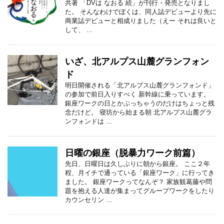
共著 「DVは なおる 続」が刊行・発売となりまし
た。 そんなわけでぼくは、同人誌デビューより先に
商業誌デビューと相成りました（えー それは良いと
して、 ...
いざ、北アルプス山麓グランフォン
ド
明日開催される「北アルプス山麓グランフォンド」
の参加で前日入りすべく 新幹線に乗っています。
銀座ワークの日とかぶっちゃうのだけはちょっと残
念だけど。 寝坊から始まる朝 北アルプス山麓グラ
ンフォンドは ...
日曜の銀座（脱暴力ワーク前篇）
先日、日曜日は久しぶりに朝から銀座。 ここ２年
程、月イチで通っている「銀座ワーク」に行ってき
ました。 銀座ワークってなんぞ？ 家族観葛藤や問
題を抱える人達が集まってグループワークをしたり
カウンセリン ...