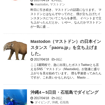
2017/04/19
-
雑記
mastodon
,
マストドン
昨日に引き続き、マストドンの話題になります。 マ
ストドンとはなんぞやってのと、僕が立ち上げたイ
ンスタンスについてこちらを参照。 イベントまで立
ち上がったんだとか。 いやー、なんだかマストドン
が一気に盛 ...
Mastodon（マストドン）の日本イン
スタンス「paoru.jp」を立ち上げま
した。
2017/04/18
-
雑記
ここ1週間程で、急に出現したポストTwitterとも言
えるSNS「マストドン（Mastodon)」が急速に盛り
上がりを見せ始めています。 僕も早速使ってみたん
ですが、これ良いかもしれない。 Masto ...
沖縄4～5日目・石垣島でダイビング
2017/04/18
-
雑記
ダイビング
,
沖縄
,
石垣島