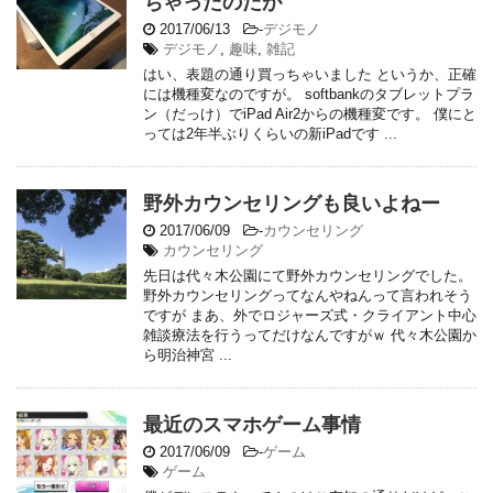
ちゃったのだが
2017/06/13
-
デジモノ
デジモノ
,
趣味
,
雑記
はい、表題の通り買っちゃいました というか、正確
には機種変なのですが。 softbankのタブレットプラ
ン（だっけ）でiPad Air2からの機種変です。 僕にと
っては2年半ぶりくらいの新iPadです ...
野外カウンセリングも良いよねー
2017/06/09
-
カウンセリング
カウンセリング
先日は代々木公園にて野外カウンセリングでした。
野外カウンセリングってなんやねんって言われそう
ですが まあ、外でロジャーズ式・クライアント中心
雑談療法を行うってだけなんですがｗ 代々木公園か
ら明治神宮 ...
最近のスマホゲーム事情
2017/06/09
-
ゲーム
ゲーム