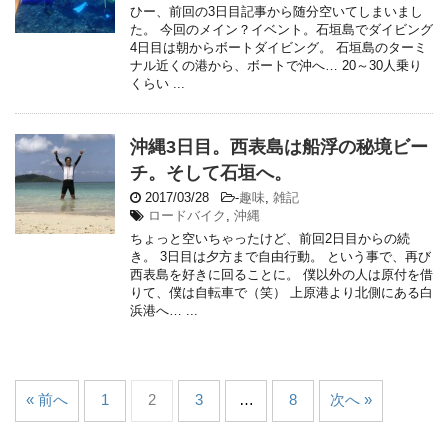
ひー、前回の3日目記事から随分空いてしまいまし
た。 今回のメイン？イベント。石垣島でダイビング
4日目は朝からボートダイビング。 石垣島のターミ
ナル近くの港から、ボートで沖へ… 20～30人乗り
くらい ...
沖縄3日目。西表島は船浮の秘境ビー
チ。そして石垣へ。
2017/03/28
-
趣味
,
雑記
ロードバイク
,
沖縄
ちょっと空いちゃったけど、前回2日目からの続
き。 3日目は夕方まで自由行動。 という事で、再び
西表島を好きに回ることに。 僕以外の人は原付を借
りて、僕は自転車で（笑） 上原港より北側にある白
浜港へ… ...
« 前へ
1
2
3
…
8
次へ »