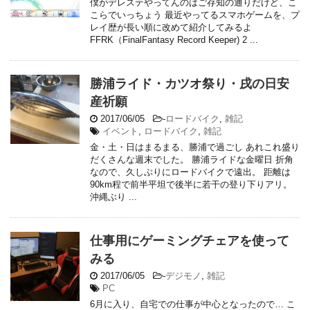
僕がデレステやってんのはご存知の通りだけど、こ
こらでいっちょう 最近やってるスマホゲームを、プ
レイ歴が長い順に改めて紹介してみるよ
FFRK（FinalFantasy Record Keeper) 2 ...
勝浦ライド・カツオ祭り・戌の日安
産祈願
2017/06/05
-
ロードバイク
,
雑記
イベント
,
ロードバイク
,
雑記
金・土・日はまるまる、勝浦で過ごし あれこれ盛り
だくさんな週末でした。 勝浦ライドな金曜日 折角
なので、久しぶりにロードバイクで遠出。 距離は
90km程で前半平坦で後半に若干の登り下りアリ。
沖縄ぶり ...
仕事用にゲーミングチェアを使って
みる
2017/06/05
-
デジモノ
,
雑記
PC
6月に入り、自宅での仕事が中心となったので… こ