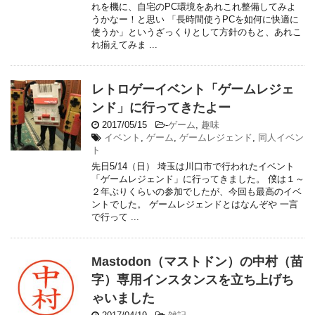
れを機に、自宅のPC環境をあれこれ整備してみよ
うかなー！と思い 「長時間使うPCを如何に快適に
使うか」というざっくりとして方針のもと、あれこ
れ揃えてみま ...
レトロゲーイベント「ゲームレジェ
ンド」に行ってきたよー
2017/05/15
-
ゲーム
,
趣味
イベント
,
ゲーム
,
ゲームレジェンド
,
同人イベン
ト
先日5/14（日） 埼玉は川口市で行われたイベント
「ゲームレジェンド」に行ってきました。 僕は１～
２年ぶりくらいの参加でしたが、今回も最高のイベ
ントでした。 ゲームレジェンドとはなんぞや 一言
で行って ...
Mastodon（マストドン）の中村（苗
字）専用インスタンスを立ち上げち
ゃいました