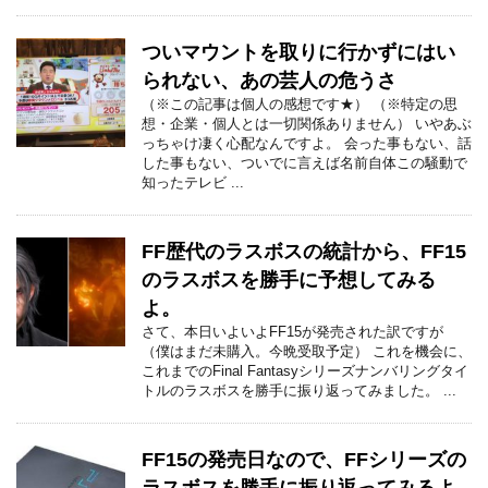
ついマウントを取りに行かずにはい
られない、あの芸人の危うさ
（※この記事は個人の感想です★） （※特定の思
想・企業・個人とは一切関係ありません） いやあぶ
っちゃけ凄く心配なんですよ。 会った事もない、話
した事もない、ついでに言えば名前自体この騒動で
知ったテレビ ...
FF歴代のラスボスの統計から、FF15
のラスボスを勝手に予想してみる
よ。
さて、本日いよいよFF15が発売された訳ですが
（僕はまだ未購入。今晩受取予定） これを機会に、
これまでのFinal Fantasyシリーズナンバリングタイ
トルのラスボスを勝手に振り返ってみました。 ...
FF15の発売日なので、FFシリーズの