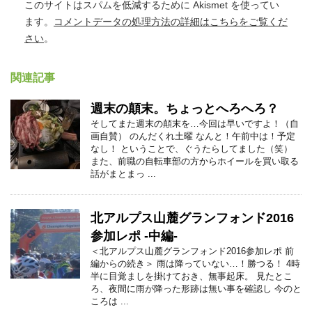
このサイトはスパムを低減するために Akismet を使ってい
ます。
コメントデータの処理方法の詳細はこちらをご覧くだ
さい
。
関連記事
週末の顛末。ちょっとへろへろ？
そしてまた週末の顛末を…今回は早いですよ！（自
画自賛） のんだくれ土曜 なんと！午前中は！予定
なし！ ということで、ぐうたらしてました（笑）
また、前職の自転車部の方からホイールを買い取る
話がまとまっ ...
北アルプス山麓グランフォンド2016
参加レポ -中編-
＜北アルプス山麓グランフォンド2016参加レポ 前
編からの続き＞ 雨は降っていない…！勝つる！ 4時
半に目覚ましを掛けておき、無事起床。 見たとこ
ろ、夜間に雨が降った形跡は無い事を確認し 今のと
ころは ...