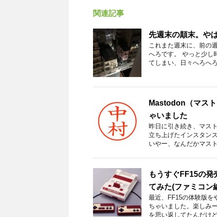
関連記事
先週末の顛末。や
これまた週末に、前の週
へろです。 やっと少し
てしまい、日々へろへろで
Mastodon（
ゃいました
昨日に引き続き、マスト
立ち上げたインスタンス
いやー、なんだかマストド
もうすぐFF15の
てみた(ファミコン
最近、FF15の体験版
ちゃいました。楽しみー
を思い返してたんだけど 