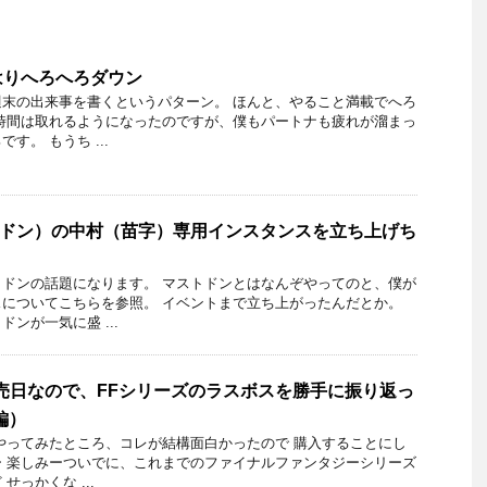
はりへろへろダウン
末の出来事を書くというパターン。 ほんと、やること満載でへろ
時間は取れるようになったのですが、僕もパートナも疲れが溜まっ
す。 もうち ...
マストドン）の中村（苗字）専用インスタンスを立ち上げち
ドンの話題になります。 マストドンとはなんぞやってのと、僕が
についてこちらを参照。 イベントまで立ち上がったんだとか。
ンが一気に盛 ...
発売日なので、FFシリーズのラスボスを勝手に振り返っ
編）
をやってみたところ、コレが結構面白かったので 購入することにし
 楽しみーついでに、これまでのファイナルファンタジーシリーズ
せっかくな ...