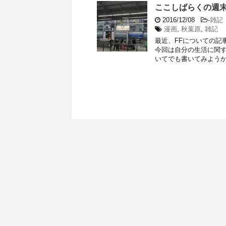
ここしばらくの週
2016/12/08
-
雑記
漫画
,
秋葉原
,
雑記
最近、FFについての記
今回は自分の生活に関す
いてでも書いてみようかな