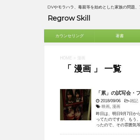
DVやモラハラ、毒親等を始めとした家族の問題
Regrow Skill
カウンセリング
著書
HOME
>
漫画
「 漫画 」 一覧
「累」の試写会・
2018/09/06
-
雑記
映画
,
漫画
昨日は、明日9月7日か
ってたのですが、もう、
ったので、その雰囲気等々