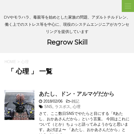
DVやモラハラ、毒親等を始めとした家族の問題、アダルトチルドレン、
働く上でのストレス等を中心に、現役のシステムエンジニアがカウンセ
リングを提供しています
Regrow Skill
HOME
>
心理
「 心理 」 一覧
あたし、ドン・アルマゲだから
2018/02/06
-
雑記
SNS
,
ラスボス
,
心理
さて、ここ数日SNSでやたらと目にする「#あた
し、おかあさんだから」という言葉。 今回はこれに
ついて（とか）ちょっと語ってみようかなと思いま
す。あげぽよ〜 「あたし、おかあさんだから」と