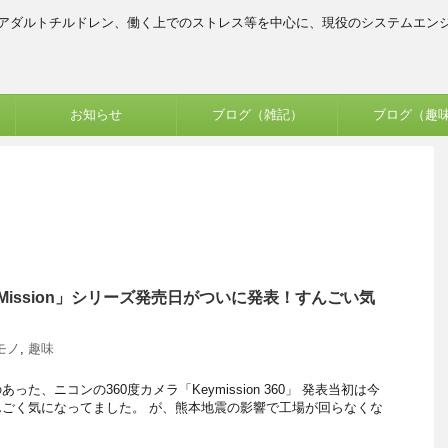
、アダルトチルドレン、働く上でのストレス等を中心に、現役のシステムエン
お知らせ
ブログ（雑記）
ブログ（趣
yMission」シリーズ発売日がついに発表！すんごい気
モノ
,
趣味
ノ
た、ニコンの360度カメラ「Keymission 360」 発表当初は今
ごく気になってました。 が、熊本地震の影響で工場が回らなくな