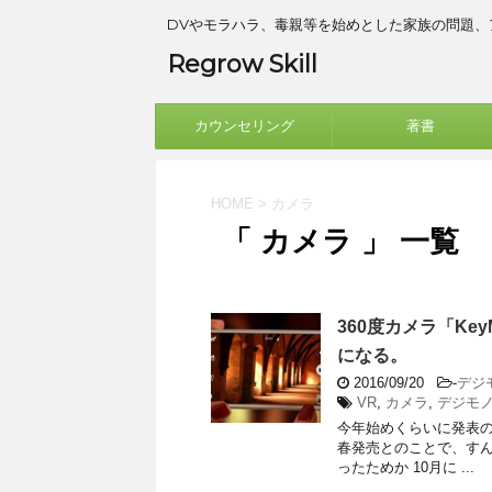
DVやモラハラ、毒親等を始めとした家族の問題
Regrow Skill
カウンセリング
著書
HOME
>
カメラ
「 カメラ 」 一覧
360度カメラ「Ke
になる。
2016/09/20
-
デジ
VR
,
カメラ
,
デジモ
今年始めくらいに発表のあっ
春発売とのことで、すん
ったためか 10月に ...