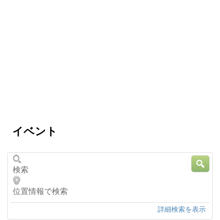
イベント
検
索
位
置
情
報
詳細検索を表示
で